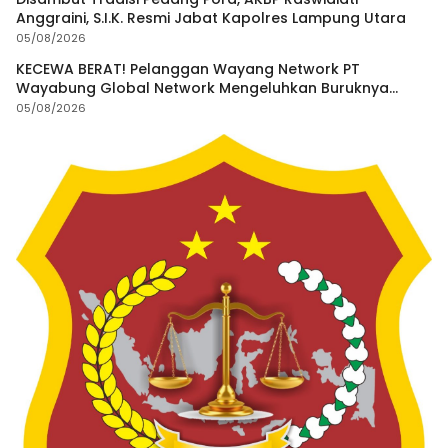
Anggraini, S.I.K. Resmi Jabat Kapolres Lampung Utara
05/08/2026
KECEWA BERAT! Pelanggan Wayang Network PT
Wayabung Global Network Mengeluhkan Buruknya
Pelayanan
05/08/2026