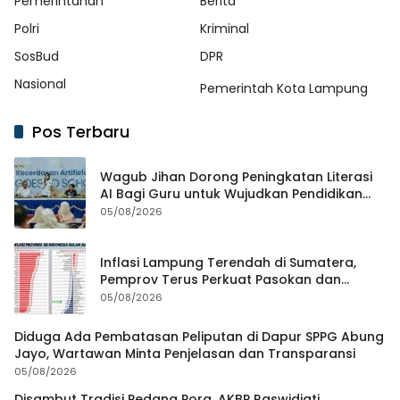
Pemerintahan
Berita
Polri
Kriminal
SosBud
DPR
Nasional
Pemerintah Kota Lampung
Pos Terbaru
Wagub Jihan Dorong Peningkatan Literasi
AI Bagi Guru untuk Wujudkan Pendidikan
Berkualitas
05/08/2026
Inflasi Lampung Terendah di Sumatera,
Pemprov Terus Perkuat Pasokan dan
Distribusi Pangan
05/08/2026
Diduga Ada Pembatasan Peliputan di Dapur SPPG Abung
Jayo, Wartawan Minta Penjelasan dan Transparansi
05/08/2026
Disambut Tradisi Pedang Pora, AKBP Raswidiati