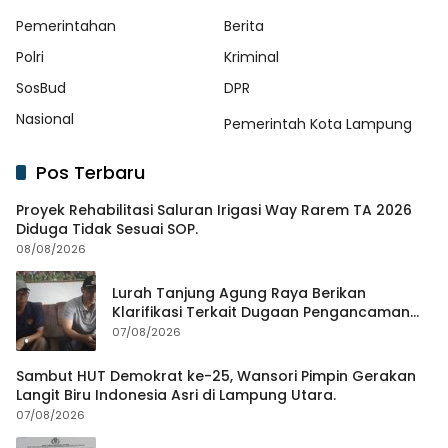
Pemerintahan
Berita
Polri
Kriminal
SosBud
DPR
Nasional
Pemerintah Kota Lampung
Pos Terbaru
Proyek Rehabilitasi Saluran Irigasi Way Rarem TA 2026
Diduga Tidak Sesuai SOP.
08/08/2026
Lurah Tanjung Agung Raya Berikan
Klarifikasi Terkait Dugaan Pengancaman
Antar Warga Yang Berujung Laporan ke
07/08/2026
Polisi
Sambut HUT Demokrat ke-25, Wansori Pimpin Gerakan
Langit Biru Indonesia Asri di Lampung Utara.
07/08/2026