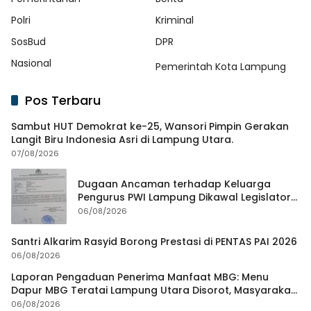
Polri
Kriminal
SosBud
DPR
Nasional
Pemerintah Kota Lampung
Pos Terbaru
Sambut HUT Demokrat ke-25, Wansori Pimpin Gerakan
Langit Biru Indonesia Asri di Lampung Utara.
07/08/2026
Dugaan Ancaman terhadap Keluarga
Pengurus PWI Lampung Dikawal Legislator
dan Jurnalis
06/08/2026
Santri Alkarim Rasyid Borong Prestasi di PENTAS PAI 2026
06/08/2026
Laporan Pengaduan Penerima Manfaat MBG: Menu
Dapur MBG Teratai Lampung Utara Disorot, Masyarakat
Minta Satgas Lakukan Investigasi
06/08/2026