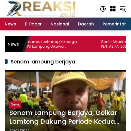
Langsung
ke
konten
News
E-Paper
Nasional
Daerah
Pemerintaha
aan Ancaman terhadap Keluarga
Santri Alkarim Rasyid Bo
News
gurus PWI Lampung Dikawal
PENTAS PAI 2026
islator dan Jurnalis
Senam lampung berjaya
News
Senam Lampung Berjaya, Golkar
Lamteng Dukung Periode Kedua
Arinal
30/03/2022