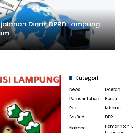
Perjalanan Dinas DPRD Lampung
kam
Kategori
News
Daerah
Pemerintahan
Berita
Polri
Kriminal
SosBud
DPR
Pemerintah 
Nasional
Lampung