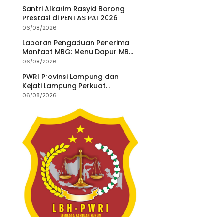
Legislator dan
Santri Alkarim Rasyid Borong
Jurnalis
Prestasi di PENTAS PAI 2026
06/08/2026
Laporan Pengaduan Penerima
Manfaat MBG: Menu Dapur MBG
Teratai Lampung Utara Disorot,
06/08/2026
Masyarakat Minta Satgas
PWRI Provinsi Lampung dan
Lakukan Investigasi
Kejati Lampung Perkuat
Sinergitas Penegakan Hukum
06/08/2026
dan Kemitraan Pers