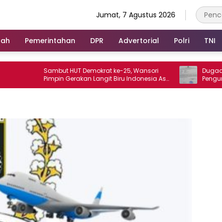
Jumat, 7 Agustus 2026
rah
Pemerintahan
DPR
Advertorial
Polri
TNI
Sambut HUT Demokrat ke-25, Wansori
Dugaan Anca
Pimpin Gerakan Langit Biru Indonesia Asri
Pengurus PWI
di Lampung Utara.
Legislator dan