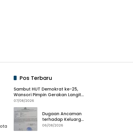
Pos Terbaru
Sambut HUT Demokrat ke-25,
Wansori Pimpin Gerakan Langit
Biru Indonesia Asri di Lampung
07/08/2026
Utara.
Dugaan Ancaman
terhadap Keluarga
Pengurus PWI
06/08/2026
Kota
Lampung Dikawal