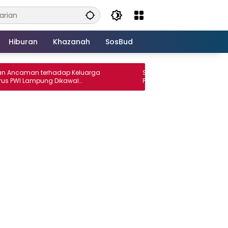
Hiburan
Khazanah
SosBud
man terhadap Keluarga
Santri Alkarim Rasyid Borong Presta
 Lampung Dikawal
PENTAS PAI 2026
 Jurnalis