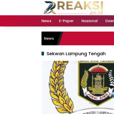
Langsung
ke
konten
News
E-Paper
Nasional
Dae
News
Sekwan Lampung Tengah