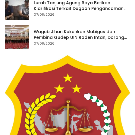
Lurah Tanjung Agung Raya Berikan
Klarifikasi Terkait Dugaan Pengancaman
Antar Warga Yang Berujung Laporan ke
07/08/2026
Polisi
Wagub Jihan Kukuhkan Mabigus dan
Pembina Gudep UIN Raden Intan, Dorong
Penguatan Karakter Generasi Muda
07/08/2026