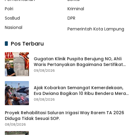
Polri
Kriminal
SosBud
DPR
Nasional
Pemerintah Kota Lampung
Pos Terbaru
Gugatan Klinik Puspita Berujung NO, Ahli
Waris Pertanyakan Bagaimana Sertifikat
Hasil Produk Unjuk Rasa Jadi Agunan Bank
09/08/2026
Ajak Kobarkan Semangat Kemerdekaan,
Eva Dwiana Bagikan 10 Ribu Bendera Merah
Putih ke Warga
08/08/2026
Proyek Rehabilitasi Saluran Irigasi Way Rarem TA 2026
Diduga Tidak Sesuai SOP.
08/08/2026