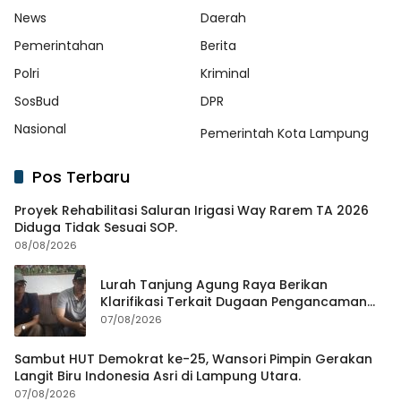
News
Daerah
Pemerintahan
Berita
Polri
Kriminal
SosBud
DPR
Nasional
Pemerintah Kota Lampung
Pos Terbaru
Proyek Rehabilitasi Saluran Irigasi Way Rarem TA 2026
Diduga Tidak Sesuai SOP.
08/08/2026
Lurah Tanjung Agung Raya Berikan
Klarifikasi Terkait Dugaan Pengancaman
Antar Warga Yang Berujung Laporan ke
07/08/2026
Polisi
Sambut HUT Demokrat ke-25, Wansori Pimpin Gerakan
Langit Biru Indonesia Asri di Lampung Utara.
07/08/2026