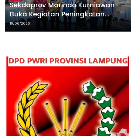
Sekdaprov Marindo Kurniawan
Buka Kegiatan Peningkatan
Kapasitas Pengadaan
18/06/2026
Barang/Jasa Yang
Diselenggarakan LKPP