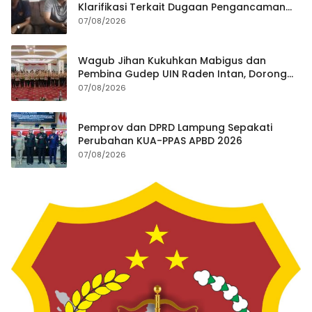
Klarifikasi Terkait Dugaan Pengancaman
Antar Warga Yang Berujung Laporan ke
07/08/2026
Polisi
Wagub Jihan Kukuhkan Mabigus dan
Pembina Gudep UIN Raden Intan, Dorong
Penguatan Karakter Generasi Muda
07/08/2026
Pemprov dan DPRD Lampung Sepakati
Perubahan KUA-PPAS APBD 2026
07/08/2026