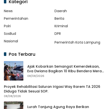
Kategori
News
Daerah
Pemerintahan
Berita
Polri
Kriminal
SosBud
DPR
Nasional
Pemerintah Kota Lampung
Pos Terbaru
Ajak Kobarkan Semangat Kemerdekaan,
Eva Dwiana Bagikan 10 Ribu Bendera Merah
Putih ke Warga
08/08/2026
Proyek Rehabilitasi Saluran Irigasi Way Rarem TA 2026
Diduga Tidak Sesuai SOP.
08/08/2026
Lurah Tanjung Agung Raya Berikan