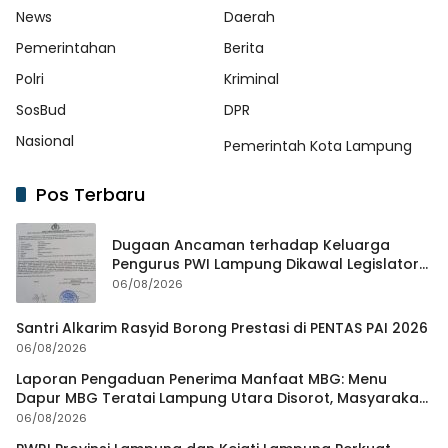
News
Daerah
Pemerintahan
Berita
Polri
Kriminal
SosBud
DPR
Nasional
Pemerintah Kota Lampung
Pos Terbaru
Dugaan Ancaman terhadap Keluarga
Pengurus PWI Lampung Dikawal Legislator
dan Jurnalis
06/08/2026
Santri Alkarim Rasyid Borong Prestasi di PENTAS PAI 2026
06/08/2026
Laporan Pengaduan Penerima Manfaat MBG: Menu
Dapur MBG Teratai Lampung Utara Disorot, Masyarakat
Minta Satgas Lakukan Investigasi
06/08/2026