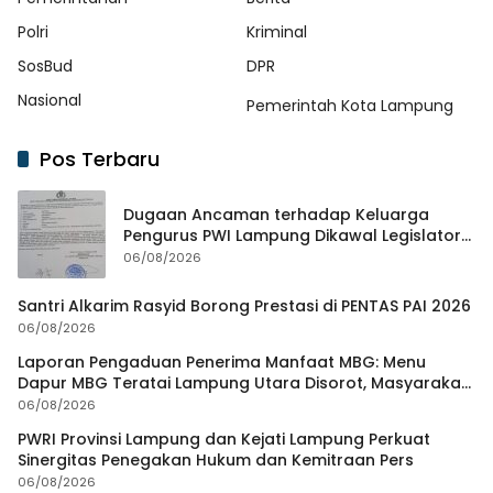
Polri
Kriminal
SosBud
DPR
Nasional
Pemerintah Kota Lampung
Pos Terbaru
Dugaan Ancaman terhadap Keluarga
Pengurus PWI Lampung Dikawal Legislator
dan Jurnalis
06/08/2026
Santri Alkarim Rasyid Borong Prestasi di PENTAS PAI 2026
06/08/2026
Laporan Pengaduan Penerima Manfaat MBG: Menu
Dapur MBG Teratai Lampung Utara Disorot, Masyarakat
Minta Satgas Lakukan Investigasi
06/08/2026
PWRI Provinsi Lampung dan Kejati Lampung Perkuat
Sinergitas Penegakan Hukum dan Kemitraan Pers
06/08/2026