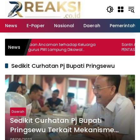
Langsung
ke
konten
News
E-Paper
Nasional
Daerah
Pemerintaha
Dugaan Ancaman terhadap Keluarga
Santri Alkarim Ras
News
Pengurus PWI Lampung Dikawal
PENTAS PAI 2026
Legislator dan Jurnalis
Sedikit Curhatan Pj Bupati Pringsewu
Daerah
Sedikit Curhatan Pj Bupati
Pringsewu Terkait Mekanisme
Kerjanya
08/06/2022