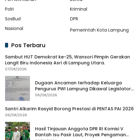
Polri
Kriminal
SosBud
DPR
Nasional
Pemerintah Kota Lampung
Pos Terbaru
Sambut HUT Demokrat ke-25, Wansori Pimpin Gerakan
Langit Biru Indonesia Asri di Lampung Utara.
07/08/2026
Dugaan Ancaman terhadap Keluarga
Pengurus PWI Lampung Dikawal Legislator
dan Jurnalis
06/08/2026
Santri Alkarim Rasyid Borong Prestasi di PENTAS PAI 2026
06/08/2026
Hasil Tinjauan Anggota DPR RI Komisi V
Bantah Isu Pasir Laut, Proyek Pengaman