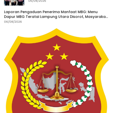
Pantai Mandiri Sejati Dipastikan Sesuai
06/08/2026
Spesifikasi
Laporan Pengaduan Penerima Manfaat MBG: Menu
Dapur MBG Teratai Lampung Utara Disorot, Masyarakat
Minta Satgas Lakukan Investigasi
06/08/2026