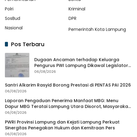
Polri
Kriminal
SosBud
DPR
Nasional
Pemerintah Kota Lampung
Pos Terbaru
Dugaan Ancaman terhadap Keluarga
Pengurus PWI Lampung Dikawal Legislator
dan Jurnalis
06/08/2026
Santri Alkarim Rasyid Borong Prestasi di PENTAS PAI 2026
06/08/2026
Laporan Pengaduan Penerima Manfaat MBG: Menu
Dapur MBG Teratai Lampung Utara Disorot, Masyarakat
Minta Satgas Lakukan Investigasi
06/08/2026
PWRI Provinsi Lampung dan Kejati Lampung Perkuat
Sinergitas Penegakan Hukum dan Kemitraan Pers
06/08/2026