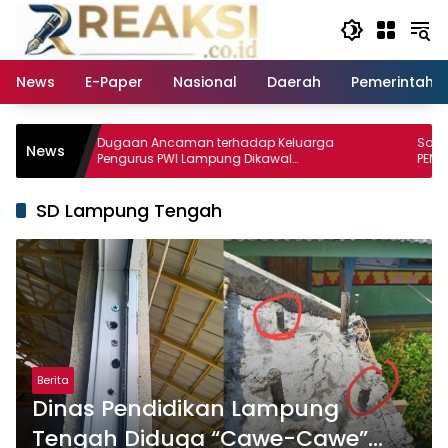
Langsung
ke
konten
News
E-Paper
Nasional
Daerah
Pemerintaha
Dugaan Ancaman terhadap Keluarga
Santri Alkarim
News
Pengurus PWI Lampung Dikawal
PENTAS PAI 20
Legislator dan Jurnalis
SD Lampung Tengah
Berita
Dinas Pendidikan Lampung
Tengah Diduga “Cawe-Cawe”