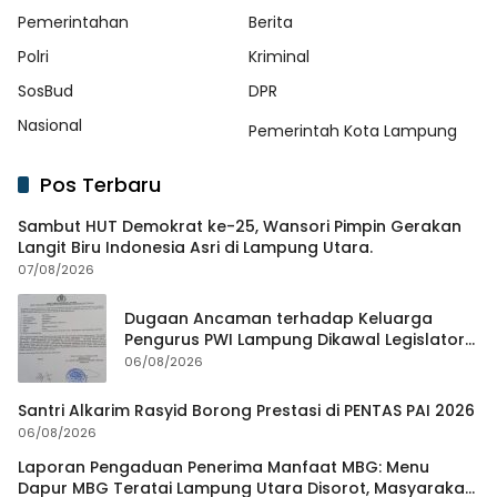
Pemerintahan
Berita
Polri
Kriminal
SosBud
DPR
Nasional
Pemerintah Kota Lampung
Pos Terbaru
Sambut HUT Demokrat ke-25, Wansori Pimpin Gerakan
Langit Biru Indonesia Asri di Lampung Utara.
07/08/2026
Dugaan Ancaman terhadap Keluarga
Pengurus PWI Lampung Dikawal Legislator
dan Jurnalis
06/08/2026
Santri Alkarim Rasyid Borong Prestasi di PENTAS PAI 2026
06/08/2026
Laporan Pengaduan Penerima Manfaat MBG: Menu
Dapur MBG Teratai Lampung Utara Disorot, Masyarakat