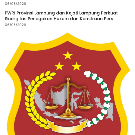
Minta Satgas Lakukan Investigasi
06/08/2026
PWRI Provinsi Lampung dan Kejati Lampung Perkuat
Sinergitas Penegakan Hukum dan Kemitraan Pers
06/08/2026