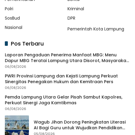
Polri
Kriminal
SosBud
DPR
Nasional
Pemerintah Kota Lampung
Pos Terbaru
Laporan Pengaduan Penerima Manfaat MBG: Menu
Dapur MBG Teratai Lampung Utara Disorot, Masyarakat
Minta Satgas Lakukan Investigasi
06/08/2026
PWRI Provinsi Lampung dan Kejati Lampung Perkuat
Sinergitas Penegakan Hukum dan Kemitraan Pers
06/08/2026
Pemda Lampung Utara Gelar Pisah Sambut Kapolres,
Perkuat Sinergi Jaga Kamtibmas
06/08/2026
Wagub Jihan Dorong Peningkatan Literasi
AI Bagi Guru untuk Wujudkan Pendidikan
Berkualitas
05/08/2026