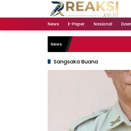
Langsung
ke
konten
News
E-Paper
Nasional
Dae
News
Sangsaka Buana