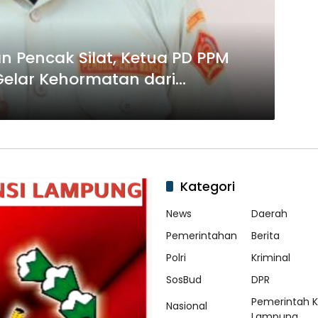
Pencak Silat, Ketua PD PPM
elar Kehormatan dari
t Sangsaka Buana Indonesia
Kategori
News
Daerah
Pemerintahan
Berita
Polri
Kriminal
SosBud
DPR
Pemerintah 
Nasional
Lampung