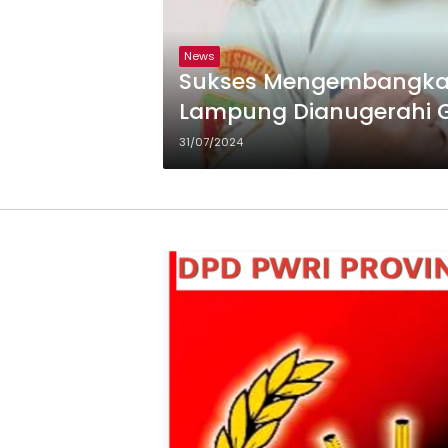
News
Sukses Mengembangkan 
Lampung Dianugerahi G
Padepokan Pencak Sila
31/07/2024