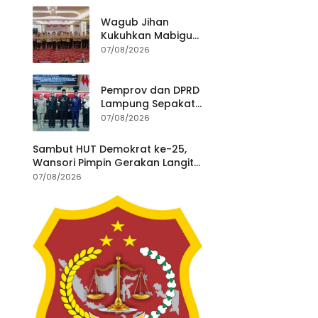
Pengancaman
Antar Warga Yang
Wagub Jihan
Berujung Laporan
Kukuhkan Mabigus
ke Polisi
dan Pembina
07/08/2026
Gudep UIN Raden
Intan, Dorong
Penguatan
Pemprov dan DPRD
Karakter Generasi
Lampung Sepakati
Muda
Perubahan KUA-
07/08/2026
PPAS APBD 2026
Sambut HUT Demokrat ke-25,
Wansori Pimpin Gerakan Langit
Biru Indonesia Asri di Lampung
07/08/2026
Utara.