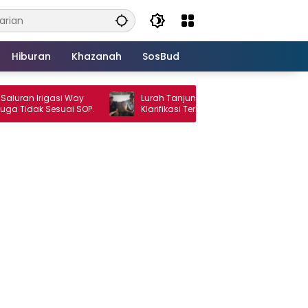
Hiburan
Khazanah
SosBud
 Irigasi Way
Lurah Tanjung Agung Raya Berikan
k Sesuai SOP.
Klarifikasi Terkait Dugaan Pengancaman
Antar Warga Yang Berujung Laporan ke
Polisi