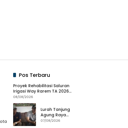
Pos Terbaru
Proyek Rehabilitasi Saluran
Irigasi Way Rarem TA 2026
Diduga Tidak Sesuai SOP.
08/08/2026
Lurah Tanjung
Agung Raya
Berikan Klarifikasi
07/08/2026
Kota
Terkait Dugaan