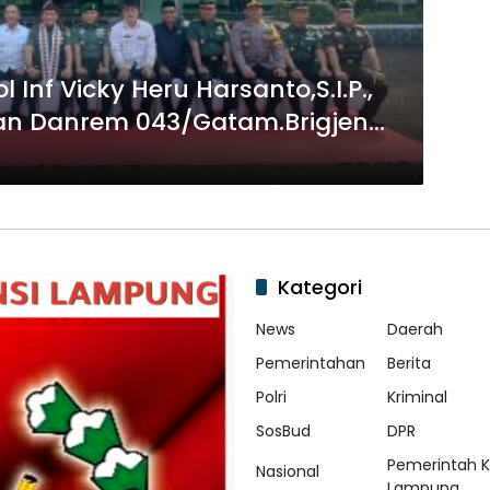
Inf Vicky Heru Harsanto,S.I.P.,
an Danrem 043/Gatam.Brigjen
.E, M.M
Kategori
News
Daerah
Pemerintahan
Berita
Polri
Kriminal
SosBud
DPR
Pemerintah 
Nasional
Lampung