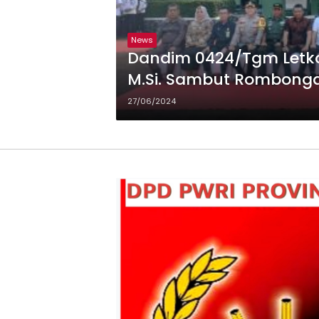
News
Dandim 0424/Tgm Letkol 
M.Si. Sambut Rombong
TNI Rikas Hidayatullah,S
27/06/2024