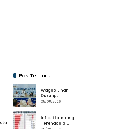
Pos Terbaru
Wagub Jihan
Dorong
Peningkatan
05/08/2026
Literasi AI Bagi
Guru untuk
Wujudkan
Inflasi Lampung
Kota
Pendidikan
Terendah di
Berkualitas
Sumatera,