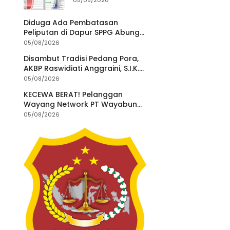
05/08/2026
Pemprov Terus
Perkuat Pasokan
Diduga Ada Pembatasan
dan Distribusi
Peliputan di Dapur SPPG Abung
Pangan
Jayo, Wartawan Minta
05/08/2026
Penjelasan dan Transparansi
Disambut Tradisi Pedang Pora,
AKBP Raswidiati Anggraini, S.I.K.
Resmi Jabat Kapolres Lampung
05/08/2026
Utara
KECEWA BERAT! Pelanggan
Wayang Network PT Wayabung
Global Network Mengeluhkan
05/08/2026
Buruknya Pelayanan