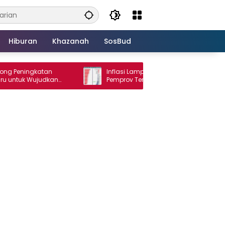
Hiburan
Khazanah
SosBud
ngkatan
Inflasi Lampung Terendah di Sumatera,
k Wujudkan
Pemprov Terus Perkuat Pasokan dan
Distribusi Pangan