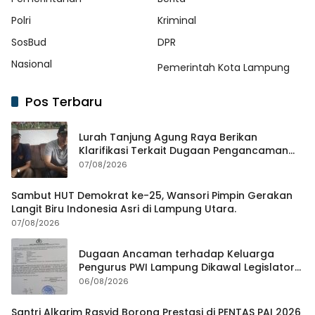
Polri
Kriminal
SosBud
DPR
Nasional
Pemerintah Kota Lampung
Pos Terbaru
Lurah Tanjung Agung Raya Berikan
Klarifikasi Terkait Dugaan Pengancaman
Antar Warga Yang Berujung Laporan ke
07/08/2026
Polisi
Sambut HUT Demokrat ke-25, Wansori Pimpin Gerakan
Langit Biru Indonesia Asri di Lampung Utara.
07/08/2026
Dugaan Ancaman terhadap Keluarga
Pengurus PWI Lampung Dikawal Legislator
dan Jurnalis
06/08/2026
Santri Alkarim Rasyid Borong Prestasi di PENTAS PAI 2026