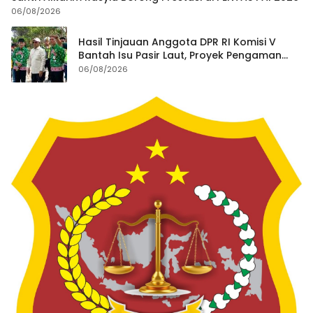
06/08/2026
Hasil Tinjauan Anggota DPR RI Komisi V
Bantah Isu Pasir Laut, Proyek Pengaman
Pantai Mandiri Sejati Dipastikan Sesuai
06/08/2026
Spesifikasi