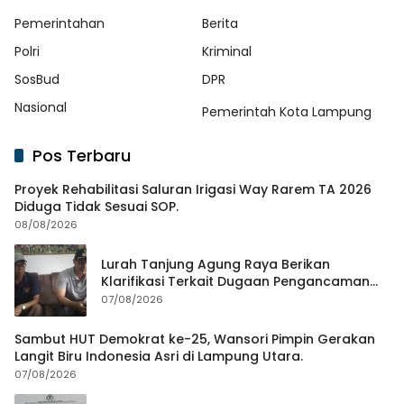
Pemerintahan
Berita
Polri
Kriminal
SosBud
DPR
Nasional
Pemerintah Kota Lampung
Pos Terbaru
Proyek Rehabilitasi Saluran Irigasi Way Rarem TA 2026
Diduga Tidak Sesuai SOP.
08/08/2026
Lurah Tanjung Agung Raya Berikan
Klarifikasi Terkait Dugaan Pengancaman
Antar Warga Yang Berujung Laporan ke
07/08/2026
Polisi
Sambut HUT Demokrat ke-25, Wansori Pimpin Gerakan
Langit Biru Indonesia Asri di Lampung Utara.
07/08/2026