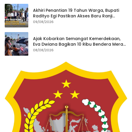
Akhiri Penantian 19 Tahun Warga, Bupati
Radityo Egi Pastikan Akses Baru Ranji
Diperbaiki Tahun Ini
09/08/2026
Ajak Kobarkan Semangat Kemerdekaan,
Eva Dwiana Bagikan 10 Ribu Bendera Merah
Putih ke Warga
08/08/2026