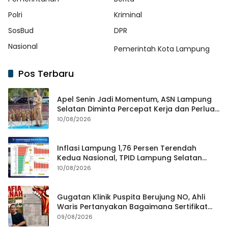
Polri
Kriminal
SosBud
DPR
Nasional
Pemerintah Kota Lampung
Pos Terbaru
Apel Senin Jadi Momentum, ASN Lampung
Selatan Diminta Percepat Kerja dan Perluas
Gerakan HELAU
10/08/2026
Inflasi Lampung 1,76 Persen Terendah
Kedua Nasional, TPID Lampung Selatan
Fokus Jaga Harga Kebutuhan Pokok
10/08/2026
Gugatan Klinik Puspita Berujung NO, Ahli
Waris Pertanyakan Bagaimana Sertifikat
Hasil Produk Unjuk Rasa Jadi Agunan Bank
09/08/2026