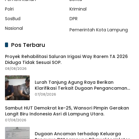
Polri
Kriminal
SosBud
DPR
Nasional
Pemerintah Kota Lampung
Pos Terbaru
Proyek Rehabilitasi Saluran Irigasi Way Rarem TA 2026
Diduga Tidak Sesuai SOP.
08/08/2026
Lurah Tanjung Agung Raya Berikan
Klarifikasi Terkait Dugaan Pengancaman
Antar Warga Yang Berujung Laporan ke
07/08/2026
Polisi
Sambut HUT Demokrat ke-25, Wansori Pimpin Gerakan
Langit Biru Indonesia Asri di Lampung Utara.
07/08/2026
Dugaan Ancaman terhadap Keluarga