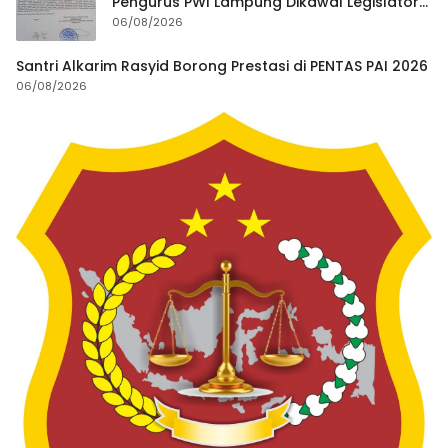
Pengurus PWI Lampung Dikawal Legislator
dan Jurnalis
06/08/2026
Santri Alkarim Rasyid Borong Prestasi di PENTAS PAI 2026
06/08/2026