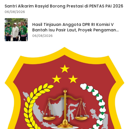
Santri Alkarim Rasyid Borong Prestasi di PENTAS PAI 2026
06/08/2026
Hasil Tinjauan Anggota DPR RI Komisi V
Bantah Isu Pasir Laut, Proyek Pengaman
Pantai Mandiri Sejati Dipastikan Sesuai
06/08/2026
Spesifikasi