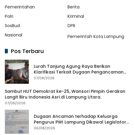
Pemerintahan
Berita
Polri
Kriminal
SosBud
DPR
Nasional
Pemerintah Kota Lampung
Pos Terbaru
Lurah Tanjung Agung Raya Berikan
Klarifikasi Terkait Dugaan Pengancaman
Antar Warga Yang Berujung Laporan ke
07/08/2026
Polisi
Sambut HUT Demokrat ke-25, Wansori Pimpin Gerakan
Langit Biru Indonesia Asri di Lampung Utara.
07/08/2026
Dugaan Ancaman terhadap Keluarga
Pengurus PWI Lampung Dikawal Legislator
dan Jurnalis
06/08/2026