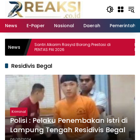
Langsung
ke
konten
News
E-Paper
Nasional
Daerah
Pemerintaha
Santri Alkarim Rasyid Borong Prestasi di
Laporan P
News
PENTAS PAI 2026
MBG: Menu
Utara Diso
Lakukan In
Residivis Begal
Kriminal
Polisi : Pelaku Penembakan Istri di
Lampung Tengah Residivis Begal
06/10/2024