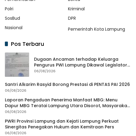
Polri
Kriminal
SosBud
DPR
Nasional
Pemerintah Kota Lampung
Pos Terbaru
Dugaan Ancaman terhadap Keluarga
Pengurus PWI Lampung Dikawal Legislator
dan Jurnalis
06/08/2026
Santri Alkarim Rasyid Borong Prestasi di PENTAS PAI 2026
06/08/2026
Laporan Pengaduan Penerima Manfaat MBG: Menu
Dapur MBG Teratai Lampung Utara Disorot, Masyarakat
Minta Satgas Lakukan Investigasi
06/08/2026
PWRI Provinsi Lampung dan Kejati Lampung Perkuat
Sinergitas Penegakan Hukum dan Kemitraan Pers
06/08/2026