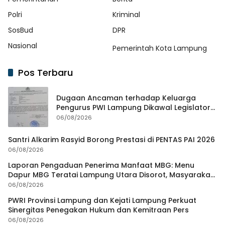
Polri
Kriminal
SosBud
DPR
Nasional
Pemerintah Kota Lampung
Pos Terbaru
Dugaan Ancaman terhadap Keluarga
Pengurus PWI Lampung Dikawal Legislator
dan Jurnalis
06/08/2026
Santri Alkarim Rasyid Borong Prestasi di PENTAS PAI 2026
06/08/2026
Laporan Pengaduan Penerima Manfaat MBG: Menu
Dapur MBG Teratai Lampung Utara Disorot, Masyarakat
Minta Satgas Lakukan Investigasi
06/08/2026
PWRI Provinsi Lampung dan Kejati Lampung Perkuat
Sinergitas Penegakan Hukum dan Kemitraan Pers
06/08/2026