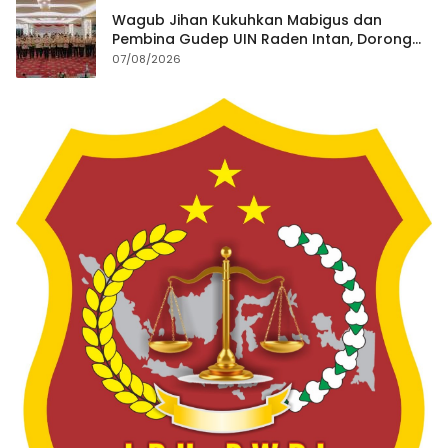
Wagub Jihan Kukuhkan Mabigus dan
Pembina Gudep UIN Raden Intan, Dorong
Penguatan Karakter Generasi Muda
07/08/2026