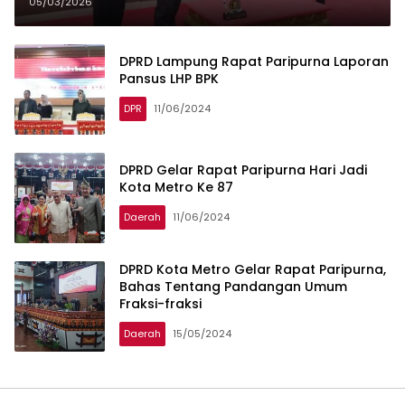
Dua Panitia Khusus
05/03/2026
DPRD Lampung Rapat Paripurna Laporan
Pansus LHP BPK
DPR
11/06/2024
DPRD Gelar Rapat Paripurna Hari Jadi
Kota Metro Ke 87
Daerah
11/06/2024
DPRD Kota Metro Gelar Rapat Paripurna,
Bahas Tentang Pandangan Umum
Fraksi-fraksi
Daerah
15/05/2024