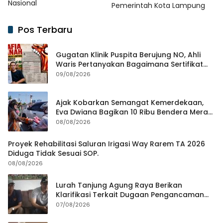
Nasional
Pemerintah Kota Lampung
Pos Terbaru
Gugatan Klinik Puspita Berujung NO, Ahli
Waris Pertanyakan Bagaimana Sertifikat
Hasil Produk Unjuk Rasa Jadi Agunan Bank
09/08/2026
Ajak Kobarkan Semangat Kemerdekaan,
Eva Dwiana Bagikan 10 Ribu Bendera Merah
Putih ke Warga
08/08/2026
Proyek Rehabilitasi Saluran Irigasi Way Rarem TA 2026
Diduga Tidak Sesuai SOP.
08/08/2026
Lurah Tanjung Agung Raya Berikan
Klarifikasi Terkait Dugaan Pengancaman
Antar Warga Yang Berujung Laporan ke
07/08/2026
Polisi