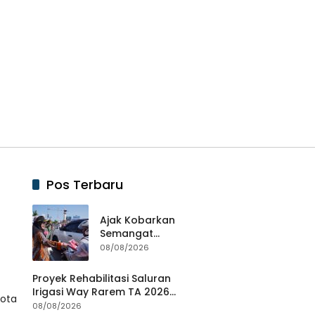
Pos Terbaru
Ajak Kobarkan
Semangat
Kemerdekaan, Eva
08/08/2026
Dwiana Bagikan 10
Ribu Bendera
Proyek Rehabilitasi Saluran
Merah Putih ke
Irigasi Way Rarem TA 2026
Kota
Warga
Diduga Tidak Sesuai SOP.
08/08/2026