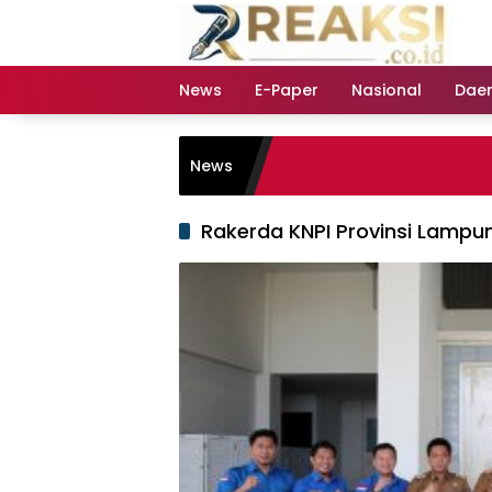
Langsung
ke
konten
News
E-Paper
Nasional
Dae
News
Rakerda KNPI Provinsi Lampu