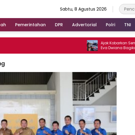
Sabtu, 8 Agustus 2026
rah
Pemerintahan
DPR
Advertorial
Polri
TNI
Ajak Kobarkan Semangat 
Eva Dwiana Bagikan 10 Rib
Merah Putih ke Warga
ng