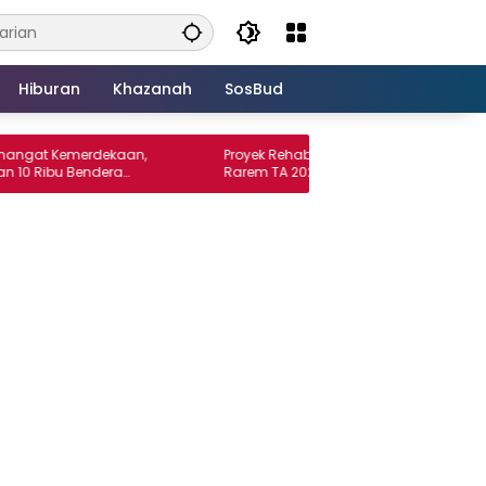
Hiburan
Khazanah
SosBud
Kemerdekaan,
Proyek Rehabilitasi Saluran Irigasi Way
u Bendera
Rarem TA 2026 Diduga Tidak Sesuai SOP.