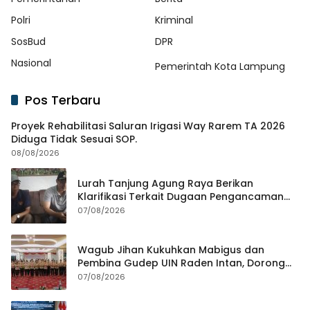
Polri
Kriminal
SosBud
DPR
Nasional
Pemerintah Kota Lampung
Pos Terbaru
Proyek Rehabilitasi Saluran Irigasi Way Rarem TA 2026
Diduga Tidak Sesuai SOP.
08/08/2026
Lurah Tanjung Agung Raya Berikan
Klarifikasi Terkait Dugaan Pengancaman
Antar Warga Yang Berujung Laporan ke
07/08/2026
Polisi
Wagub Jihan Kukuhkan Mabigus dan
Pembina Gudep UIN Raden Intan, Dorong
Penguatan Karakter Generasi Muda
07/08/2026