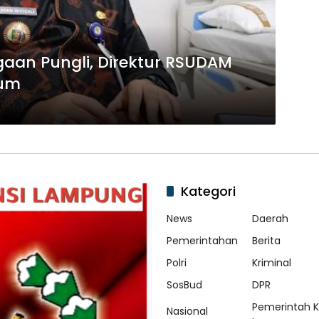
aan Pungli, Direktur RSUDAM
num
Kategori
News
Daerah
Pemerintahan
Berita
Polri
Kriminal
SosBud
DPR
Pemerintah 
Nasional