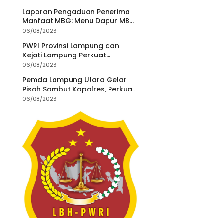
Laporan Pengaduan Penerima
Manfaat MBG: Menu Dapur MBG
Teratai Lampung Utara Disorot,
06/08/2026
Masyarakat Minta Satgas
PWRI Provinsi Lampung dan
Lakukan Investigasi
Kejati Lampung Perkuat
Sinergitas Penegakan Hukum
06/08/2026
dan Kemitraan Pers
Pemda Lampung Utara Gelar
Pisah Sambut Kapolres, Perkuat
Sinergi Jaga Kamtibmas
06/08/2026