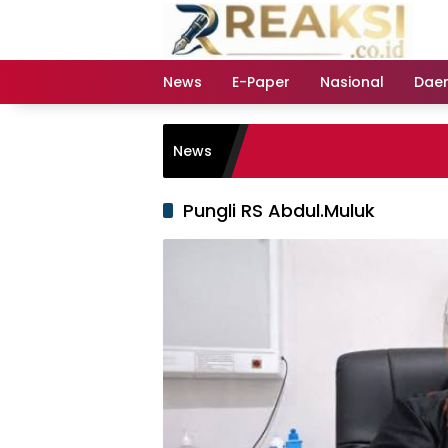
Langsung
ke
konten
News
E-Paper
Nasional
Dae
News
Pungli RS Abdul.Muluk