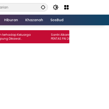
Hiburan
Khazanah
SosBud
ap Keluarga
Santri Alkarim Rasyid Borong Prestasi di
kawal
PENTAS PAI 2026