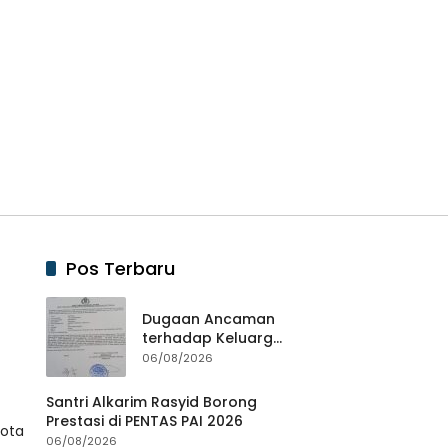
Pos Terbaru
Dugaan Ancaman
terhadap Keluarga
Pengurus PWI
06/08/2026
Lampung Dikawal
Legislator dan
Santri Alkarim Rasyid Borong
Jurnalis
Prestasi di PENTAS PAI 2026
Kota
06/08/2026