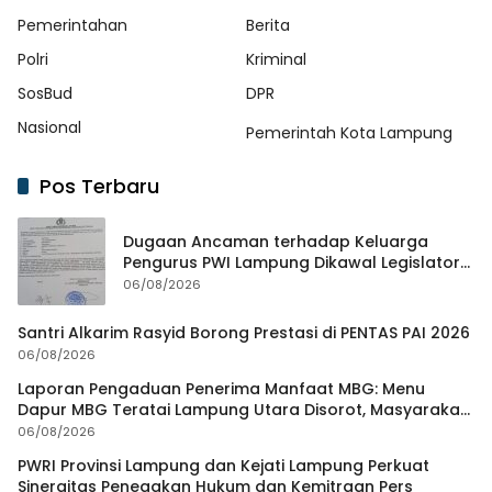
Pemerintahan
Berita
Polri
Kriminal
SosBud
DPR
Nasional
Pemerintah Kota Lampung
Pos Terbaru
Dugaan Ancaman terhadap Keluarga
Pengurus PWI Lampung Dikawal Legislator
dan Jurnalis
06/08/2026
Santri Alkarim Rasyid Borong Prestasi di PENTAS PAI 2026
06/08/2026
Laporan Pengaduan Penerima Manfaat MBG: Menu
Dapur MBG Teratai Lampung Utara Disorot, Masyarakat
Minta Satgas Lakukan Investigasi
06/08/2026
PWRI Provinsi Lampung dan Kejati Lampung Perkuat
Sinergitas Penegakan Hukum dan Kemitraan Pers