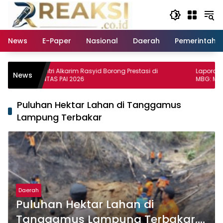
Langsung
ke
konten
News
E-Paper
Nasional
Daerah
Pemerintaha
Santri Alkarim Rasyid Borong Prestasi di
Laporan Pengad
News
PENTAS PAI 2026
MBG: Menu Dapur
Utara Disorot, M
Lakukan Investig
Puluhan Hektar Lahan di Tanggamus
Lampung Terbakar
Daerah
Puluhan Hektar Lahan di
Tanggamus Lampung Terbakar,