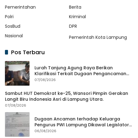
Pemerintahan
Berita
Polri
Kriminal
SosBud
DPR
Nasional
Pemerintah Kota Lampung
Pos Terbaru
Lurah Tanjung Agung Raya Berikan
Klarifikasi Terkait Dugaan Pengancaman
Antar Warga Yang Berujung Laporan ke
07/08/2026
Polisi
Sambut HUT Demokrat ke-25, Wansori Pimpin Gerakan
Langit Biru Indonesia Asri di Lampung Utara.
07/08/2026
Dugaan Ancaman terhadap Keluarga
Pengurus PWI Lampung Dikawal Legislator
dan Jurnalis
06/08/2026