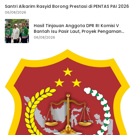
Santri Alkarim Rasyid Borong Prestasi di PENTAS PAI 2026
06/08/2026
Hasil Tinjauan Anggota DPR RI Komisi V
Bantah Isu Pasir Laut, Proyek Pengaman
Pantai Mandiri Sejati Dipastikan Sesuai
06/08/2026
Spesifikasi