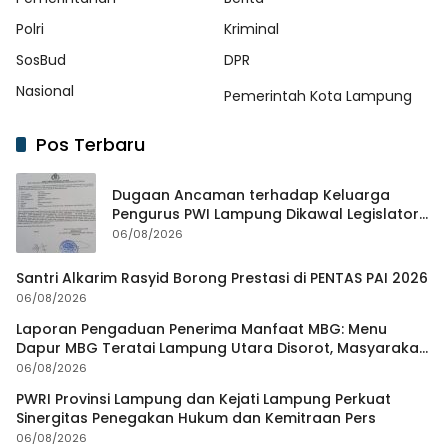
Polri
Kriminal
SosBud
DPR
Nasional
Pemerintah Kota Lampung
Pos Terbaru
Dugaan Ancaman terhadap Keluarga
Pengurus PWI Lampung Dikawal Legislator
dan Jurnalis
06/08/2026
Santri Alkarim Rasyid Borong Prestasi di PENTAS PAI 2026
06/08/2026
Laporan Pengaduan Penerima Manfaat MBG: Menu
Dapur MBG Teratai Lampung Utara Disorot, Masyarakat
Minta Satgas Lakukan Investigasi
06/08/2026
PWRI Provinsi Lampung dan Kejati Lampung Perkuat
Sinergitas Penegakan Hukum dan Kemitraan Pers
06/08/2026