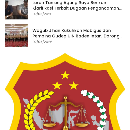
Lurah Tanjung Agung Raya Berikan
Klarifikasi Terkait Dugaan Pengancaman
Antar Warga Yang Berujung Laporan ke
07/08/2026
Polisi
Wagub Jihan Kukuhkan Mabigus dan
Pembina Gudep UIN Raden Intan, Dorong
Penguatan Karakter Generasi Muda
07/08/2026