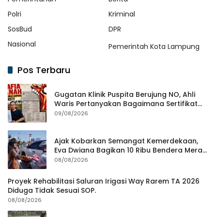
Polri
Kriminal
SosBud
DPR
Nasional
Pemerintah Kota Lampung
Pos Terbaru
Gugatan Klinik Puspita Berujung NO, Ahli
Waris Pertanyakan Bagaimana Sertifikat
Hasil Produk Unjuk Rasa Jadi Agunan Bank
09/08/2026
Ajak Kobarkan Semangat Kemerdekaan,
Eva Dwiana Bagikan 10 Ribu Bendera Merah
Putih ke Warga
08/08/2026
Proyek Rehabilitasi Saluran Irigasi Way Rarem TA 2026
Diduga Tidak Sesuai SOP.
08/08/2026