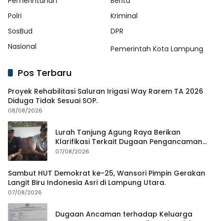
Pemerintahan
Berita
Polri
Kriminal
SosBud
DPR
Nasional
Pemerintah Kota Lampung
Pos Terbaru
Proyek Rehabilitasi Saluran Irigasi Way Rarem TA 2026
Diduga Tidak Sesuai SOP.
08/08/2026
Lurah Tanjung Agung Raya Berikan
Klarifikasi Terkait Dugaan Pengancaman
Antar Warga Yang Berujung Laporan ke
07/08/2026
Polisi
Sambut HUT Demokrat ke-25, Wansori Pimpin Gerakan
Langit Biru Indonesia Asri di Lampung Utara.
07/08/2026
Dugaan Ancaman terhadap Keluarga