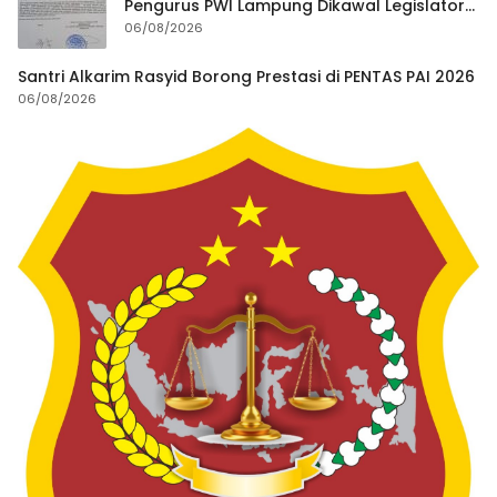
Pengurus PWI Lampung Dikawal Legislator
dan Jurnalis
06/08/2026
Santri Alkarim Rasyid Borong Prestasi di PENTAS PAI 2026
06/08/2026