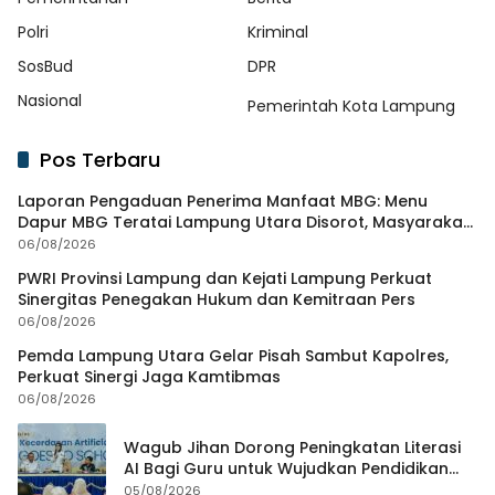
Polri
Kriminal
SosBud
DPR
Nasional
Pemerintah Kota Lampung
Pos Terbaru
Laporan Pengaduan Penerima Manfaat MBG: Menu
Dapur MBG Teratai Lampung Utara Disorot, Masyarakat
Minta Satgas Lakukan Investigasi
06/08/2026
PWRI Provinsi Lampung dan Kejati Lampung Perkuat
Sinergitas Penegakan Hukum dan Kemitraan Pers
06/08/2026
Pemda Lampung Utara Gelar Pisah Sambut Kapolres,
Perkuat Sinergi Jaga Kamtibmas
06/08/2026
Wagub Jihan Dorong Peningkatan Literasi
AI Bagi Guru untuk Wujudkan Pendidikan
Berkualitas
05/08/2026