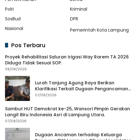
Polri
Kriminal
SosBud
DPR
Nasional
Pemerintah Kota Lampung
Pos Terbaru
Proyek Rehabilitasi Saluran Irigasi Way Rarem TA 2026
Diduga Tidak Sesuai SOP.
08/08/2026
Lurah Tanjung Agung Raya Berikan
Klarifikasi Terkait Dugaan Pengancaman
Antar Warga Yang Berujung Laporan ke
07/08/2026
Polisi
Sambut HUT Demokrat ke-25, Wansori Pimpin Gerakan
Langit Biru Indonesia Asri di Lampung Utara.
07/08/2026
Dugaan Ancaman terhadap Keluarga