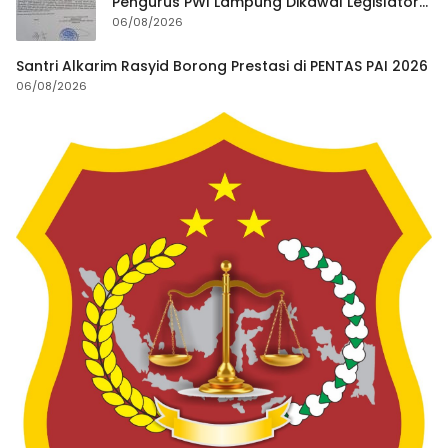
Pengurus PWI Lampung Dikawal Legislator
dan Jurnalis
06/08/2026
Santri Alkarim Rasyid Borong Prestasi di PENTAS PAI 2026
06/08/2026