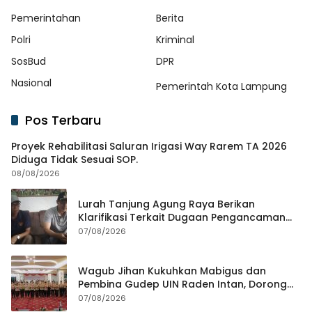
Pemerintahan
Berita
Polri
Kriminal
SosBud
DPR
Nasional
Pemerintah Kota Lampung
Pos Terbaru
Proyek Rehabilitasi Saluran Irigasi Way Rarem TA 2026
Diduga Tidak Sesuai SOP.
08/08/2026
Lurah Tanjung Agung Raya Berikan
Klarifikasi Terkait Dugaan Pengancaman
Antar Warga Yang Berujung Laporan ke
07/08/2026
Polisi
Wagub Jihan Kukuhkan Mabigus dan
Pembina Gudep UIN Raden Intan, Dorong
Penguatan Karakter Generasi Muda
07/08/2026