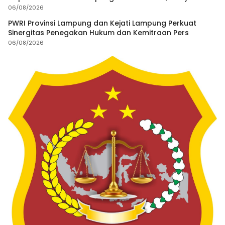
Minta Satgas Lakukan Investigasi
06/08/2026
PWRI Provinsi Lampung dan Kejati Lampung Perkuat
Sinergitas Penegakan Hukum dan Kemitraan Pers
06/08/2026