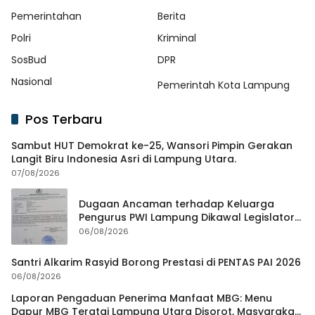
Pemerintahan
Berita
Polri
Kriminal
SosBud
DPR
Nasional
Pemerintah Kota Lampung
Pos Terbaru
Sambut HUT Demokrat ke-25, Wansori Pimpin Gerakan
Langit Biru Indonesia Asri di Lampung Utara.
07/08/2026
Dugaan Ancaman terhadap Keluarga
Pengurus PWI Lampung Dikawal Legislator
dan Jurnalis
06/08/2026
Santri Alkarim Rasyid Borong Prestasi di PENTAS PAI 2026
06/08/2026
Laporan Pengaduan Penerima Manfaat MBG: Menu
Dapur MBG Teratai Lampung Utara Disorot, Masyarakat