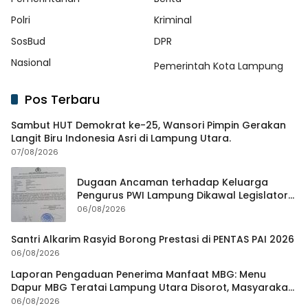
Polri
Kriminal
SosBud
DPR
Nasional
Pemerintah Kota Lampung
Pos Terbaru
Sambut HUT Demokrat ke-25, Wansori Pimpin Gerakan
Langit Biru Indonesia Asri di Lampung Utara.
07/08/2026
Dugaan Ancaman terhadap Keluarga
Pengurus PWI Lampung Dikawal Legislator
dan Jurnalis
06/08/2026
Santri Alkarim Rasyid Borong Prestasi di PENTAS PAI 2026
06/08/2026
Laporan Pengaduan Penerima Manfaat MBG: Menu
Dapur MBG Teratai Lampung Utara Disorot, Masyarakat
Minta Satgas Lakukan Investigasi
06/08/2026