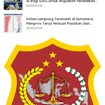
AI Bagi Guru untuk Wujudkan Pendidikan
Berkualitas
05/08/2026
Inflasi Lampung Terendah di Sumatera,
Pemprov Terus Perkuat Pasokan dan
Distribusi Pangan
05/08/2026