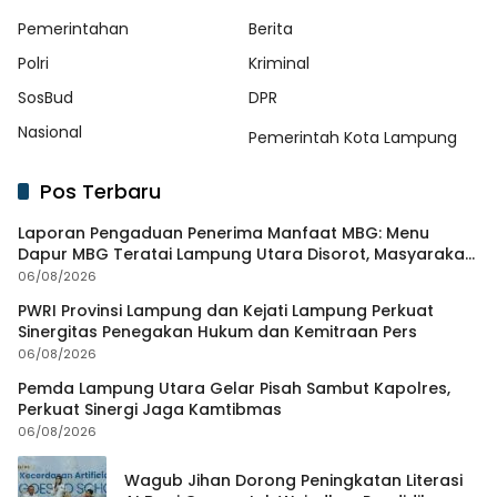
Pemerintahan
Berita
Polri
Kriminal
SosBud
DPR
Nasional
Pemerintah Kota Lampung
Pos Terbaru
Laporan Pengaduan Penerima Manfaat MBG: Menu
Dapur MBG Teratai Lampung Utara Disorot, Masyarakat
Minta Satgas Lakukan Investigasi
06/08/2026
PWRI Provinsi Lampung dan Kejati Lampung Perkuat
Sinergitas Penegakan Hukum dan Kemitraan Pers
06/08/2026
Pemda Lampung Utara Gelar Pisah Sambut Kapolres,
Perkuat Sinergi Jaga Kamtibmas
06/08/2026
Wagub Jihan Dorong Peningkatan Literasi