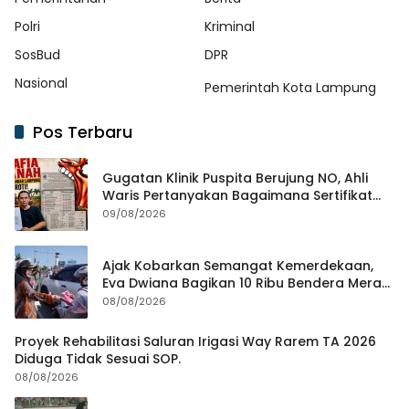
Polri
Kriminal
SosBud
DPR
Nasional
Pemerintah Kota Lampung
Pos Terbaru
Gugatan Klinik Puspita Berujung NO, Ahli
Waris Pertanyakan Bagaimana Sertifikat
Hasil Produk Unjuk Rasa Jadi Agunan Bank
09/08/2026
Ajak Kobarkan Semangat Kemerdekaan,
Eva Dwiana Bagikan 10 Ribu Bendera Merah
Putih ke Warga
08/08/2026
Proyek Rehabilitasi Saluran Irigasi Way Rarem TA 2026
Diduga Tidak Sesuai SOP.
08/08/2026