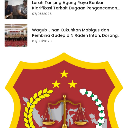
Lurah Tanjung Agung Raya Berikan
Klarifikasi Terkait Dugaan Pengancaman
Antar Warga Yang Berujung Laporan ke
07/08/2026
Polisi
Wagub Jihan Kukuhkan Mabigus dan
Pembina Gudep UIN Raden Intan, Dorong
Penguatan Karakter Generasi Muda
07/08/2026