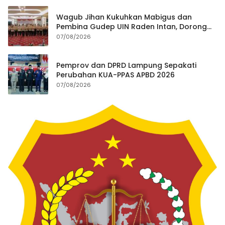
Wagub Jihan Kukuhkan Mabigus dan
Pembina Gudep UIN Raden Intan, Dorong
Penguatan Karakter Generasi Muda
07/08/2026
Pemprov dan DPRD Lampung Sepakati
Perubahan KUA-PPAS APBD 2026
07/08/2026