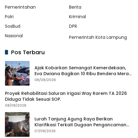
Pemerintahan
Berita
Polri
Kriminal
SosBud
DPR
Nasional
Pemerintah Kota Lampung
Pos Terbaru
Ajak Kobarkan Semangat Kemerdekaan,
Eva Dwiana Bagikan 10 Ribu Bendera Merah
Putih ke Warga
08/08/2026
Proyek Rehabilitasi Saluran Irigasi Way Rarem TA 2026
Diduga Tidak Sesuai SOP.
08/08/2026
Lurah Tanjung Agung Raya Berikan
Klarifikasi Terkait Dugaan Pengancaman
Antar Warga Yang Berujung Laporan ke
07/08/2026
Polisi