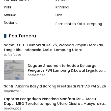
Polri
Kriminal
SosBud
DPR
Nasional
Pemerintah Kota Lampung
Pos Terbaru
Sambut HUT Demokrat ke-25, Wansori Pimpin Gerakan
Langit Biru Indonesia Asri di Lampung Utara.
07/08/2026
Dugaan Ancaman terhadap Keluarga
Pengurus PWI Lampung Dikawal Legislator
dan Jurnalis
06/08/2026
Santri Alkarim Rasyid Borong Prestasi di PENTAS PAI 2026
06/08/2026
Laporan Pengaduan Penerima Manfaat MBG: Menu
Dapur MBG Teratai Lampung Utara Disorot, Masyarakat
Minta Satgas Lakukan Investigasi
06/08/2026