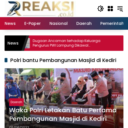
Langsung
ke
konten
News
E-Paper
Nasional
Daerah
Pemerintaha
Dugaan Ancaman terhadap Keluarga
Santri Alka
News
Pengurus PWI Lampung Dikawal
PENTAS PAI
Legislator dan Jurnalis
Polri bantu Pembangunan Masjid di Kediri
Daerah
Waka Polri Letakan Batu Pertama
Pembangunan Masjid di Kediri
05/06/2022