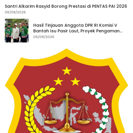
Santri Alkarim Rasyid Borong Prestasi di PENTAS PAI 2026
06/08/2026
Hasil Tinjauan Anggota DPR RI Komisi V
Bantah Isu Pasir Laut, Proyek Pengaman
Pantai Mandiri Sejati Dipastikan Sesuai
06/08/2026
Spesifikasi