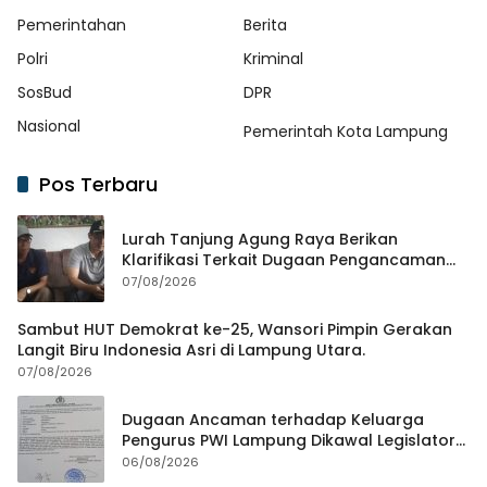
Pemerintahan
Berita
Polri
Kriminal
SosBud
DPR
Nasional
Pemerintah Kota Lampung
Pos Terbaru
Lurah Tanjung Agung Raya Berikan
Klarifikasi Terkait Dugaan Pengancaman
Antar Warga Yang Berujung Laporan ke
07/08/2026
Polisi
Sambut HUT Demokrat ke-25, Wansori Pimpin Gerakan
Langit Biru Indonesia Asri di Lampung Utara.
07/08/2026
Dugaan Ancaman terhadap Keluarga
Pengurus PWI Lampung Dikawal Legislator
dan Jurnalis
06/08/2026