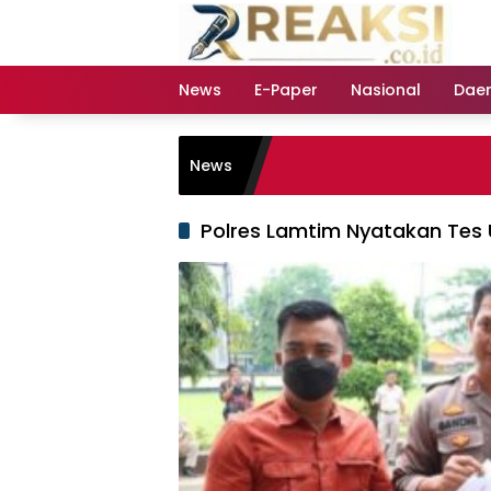
Langsung
ke
konten
News
E-Paper
Nasional
Dae
News
Polres Lamtim Nyatakan Tes U