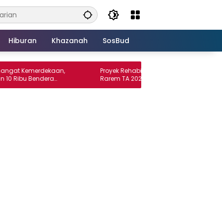
Hiburan
Khazanah
SosBud
emerdekaan,
Proyek Rehabilitasi Saluran Irigasi Way
 Bendera
Rarem TA 2026 Diduga Tidak Sesuai SOP.