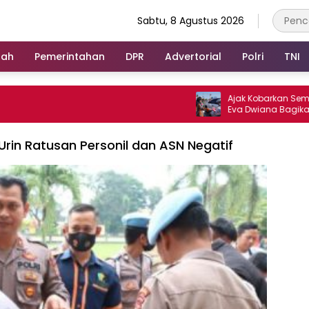
Sabtu, 8 Agustus 2026
rah
Pemerintahan
DPR
Advertorial
Polri
TNI
Ajak Kobarkan Semangat K
Eva Dwiana Bagikan 10 Ribu
Merah Putih ke Warga
rin Ratusan Personil dan ASN Negatif