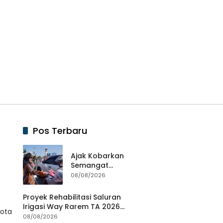
Pos Terbaru
Ajak Kobarkan
Semangat
Kemerdekaan, Eva
08/08/2026
Dwiana Bagikan 10
Ribu Bendera
Proyek Rehabilitasi Saluran
Merah Putih ke
Irigasi Way Rarem TA 2026
Kota
Warga
Diduga Tidak Sesuai SOP.
08/08/2026