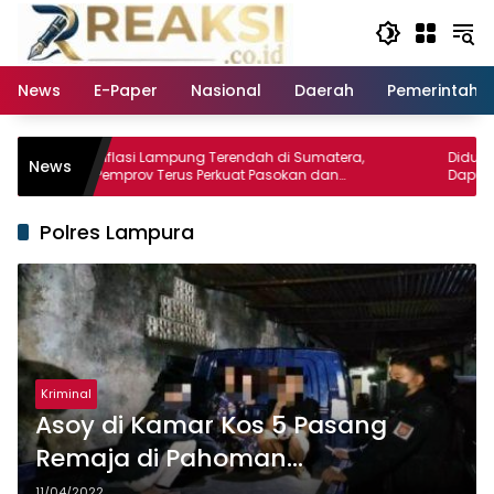
Langsung
ke
konten
News
E-Paper
Nasional
Daerah
Pemerintaha
Inflasi Lampung Terendah di Sumatera,
Diduga Ada Pe
News
Pemprov Terus Perkuat Pasokan dan
Dapur SPPG Ab
Distribusi Pangan
Minta Penjelas
Polres Lampura
Kriminal
Asoy di Kamar Kos 5 Pasang
Remaja di Pahoman
Bandarlampung Diamankan
11/04/2022