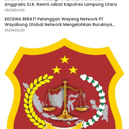
Anggraini, S.I.K. Resmi Jabat Kapolres Lampung Utara
05/08/2026
KECEWA BERAT! Pelanggan Wayang Network PT
Wayabung Global Network Mengeluhkan Buruknya
Pelayanan
05/08/2026