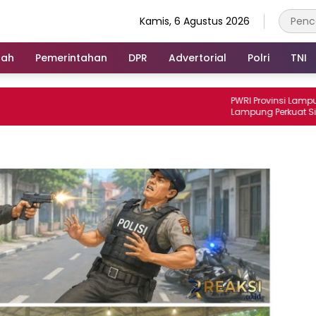
Kamis, 6 Agustus 2026
rah
Pemerintahan
DPR
Advertorial
Polri
TNI
PWRI Provinsi Lampung dan K
Lampung Perkuat Sinergitas
Hukum dan Kemitraan Pers