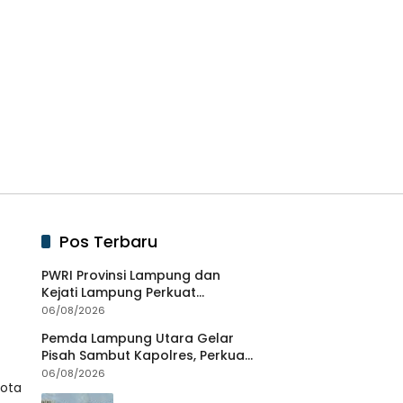
Pos Terbaru
PWRI Provinsi Lampung dan
Kejati Lampung Perkuat
Sinergitas Penegakan Hukum
06/08/2026
dan Kemitraan Pers
Pemda Lampung Utara Gelar
Pisah Sambut Kapolres, Perkuat
Sinergi Jaga Kamtibmas
06/08/2026
Kota