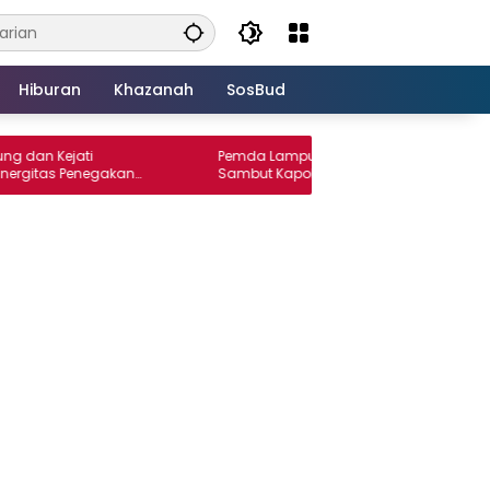
Hiburan
Khazanah
SosBud
ejati
Pemda Lampung Utara Gelar Pisah
 Penegakan
Sambut Kapolres, Perkuat Sinergi Jaga
Kamtibmas