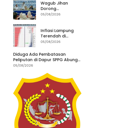
Wagub Jihan
Dorong
Peningkatan
05/08/2026
Literasi AI Bagi
Guru untuk
Wujudkan
Inflasi Lampung
Pendidikan
Terendah di
Berkualitas
Sumatera,
05/08/2026
Pemprov Terus
Perkuat Pasokan
Diduga Ada Pembatasan
dan Distribusi
Peliputan di Dapur SPPG Abung
Pangan
Jayo, Wartawan Minta
05/08/2026
Penjelasan dan Transparansi