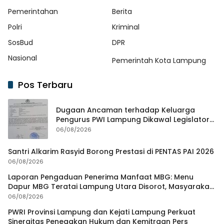
Pemerintahan
Berita
Polri
Kriminal
SosBud
DPR
Nasional
Pemerintah Kota Lampung
Pos Terbaru
Dugaan Ancaman terhadap Keluarga
Pengurus PWI Lampung Dikawal Legislator
dan Jurnalis
06/08/2026
Santri Alkarim Rasyid Borong Prestasi di PENTAS PAI 2026
06/08/2026
Laporan Pengaduan Penerima Manfaat MBG: Menu
Dapur MBG Teratai Lampung Utara Disorot, Masyarakat
Minta Satgas Lakukan Investigasi
06/08/2026
PWRI Provinsi Lampung dan Kejati Lampung Perkuat
Sinergitas Penegakan Hukum dan Kemitraan Pers