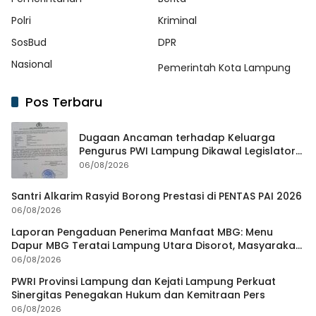
Polri
Kriminal
SosBud
DPR
Nasional
Pemerintah Kota Lampung
Pos Terbaru
Dugaan Ancaman terhadap Keluarga
Pengurus PWI Lampung Dikawal Legislator
dan Jurnalis
06/08/2026
Santri Alkarim Rasyid Borong Prestasi di PENTAS PAI 2026
06/08/2026
Laporan Pengaduan Penerima Manfaat MBG: Menu
Dapur MBG Teratai Lampung Utara Disorot, Masyarakat
Minta Satgas Lakukan Investigasi
06/08/2026
PWRI Provinsi Lampung dan Kejati Lampung Perkuat
Sinergitas Penegakan Hukum dan Kemitraan Pers
06/08/2026