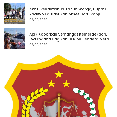
Akhiri Penantian 19 Tahun Warga, Bupati
Radityo Egi Pastikan Akses Baru Ranji
Diperbaiki Tahun Ini
09/08/2026
Ajak Kobarkan Semangat Kemerdekaan,
Eva Dwiana Bagikan 10 Ribu Bendera Merah
Putih ke Warga
08/08/2026