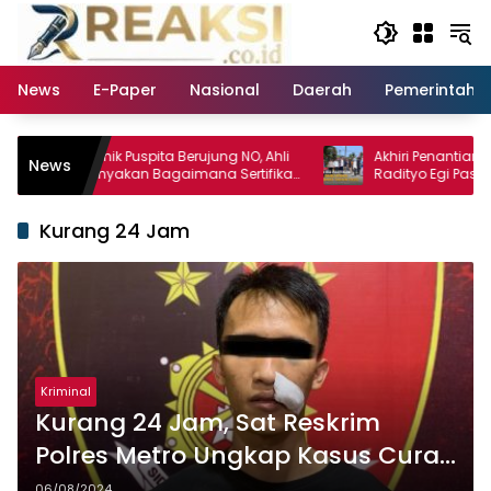
Langsung
ke
konten
News
E-Paper
Nasional
Daerah
Pemerintaha
an Klinik Puspita Berujung NO, Ahli
Akhiri Penantian 19 Tahun
News
s Pertanyakan Bagaimana Sertifikat
Radityo Egi Pastikan Akse
l Produk Unjuk Rasa Jadi Agunan
Diperbaiki Tahun Ini
k
Kurang 24 Jam
Kriminal
Kurang 24 Jam, Sat Reskrim
Polres Metro Ungkap Kasus Curat
Di RM Agam
06/08/2024