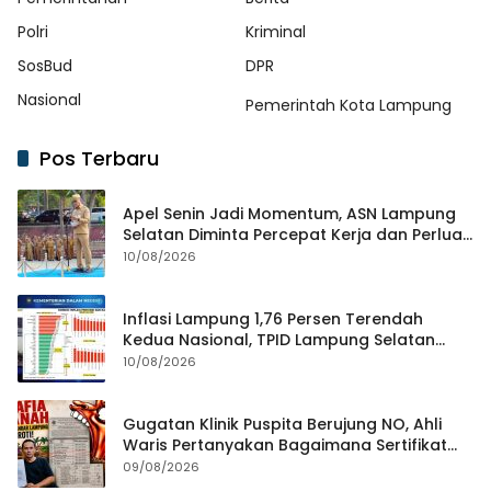
Polri
Kriminal
SosBud
DPR
Nasional
Pemerintah Kota Lampung
Pos Terbaru
Apel Senin Jadi Momentum, ASN Lampung
Selatan Diminta Percepat Kerja dan Perluas
Gerakan HELAU
10/08/2026
Inflasi Lampung 1,76 Persen Terendah
Kedua Nasional, TPID Lampung Selatan
Fokus Jaga Harga Kebutuhan Pokok
10/08/2026
Gugatan Klinik Puspita Berujung NO, Ahli
Waris Pertanyakan Bagaimana Sertifikat
Hasil Produk Unjuk Rasa Jadi Agunan Bank
09/08/2026