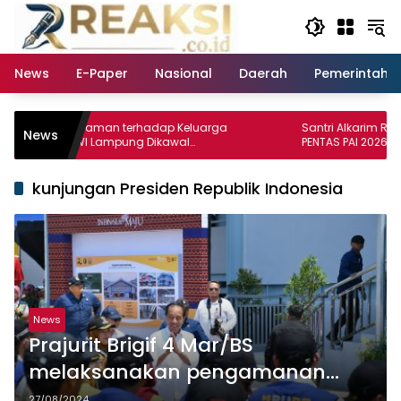
Langsung
ke
konten
News
E-Paper
Nasional
Daerah
Pemerintaha
an Ancaman terhadap Keluarga
Santri Alkarim Rasyid Boro
News
urus PWI Lampung Dikawal
PENTAS PAI 2026
lator dan Jurnalis
kunjungan Presiden Republik Indonesia
News
Prajurit Brigif 4 Mar/BS
melaksanakan pengamanan
kunjungan Presiden Republik
27/08/2024