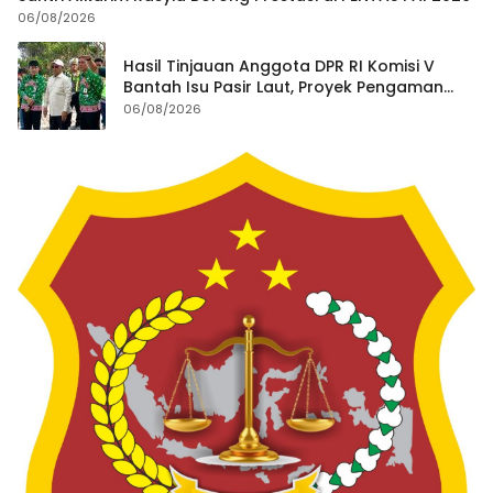
06/08/2026
Hasil Tinjauan Anggota DPR RI Komisi V
Bantah Isu Pasir Laut, Proyek Pengaman
Pantai Mandiri Sejati Dipastikan Sesuai
06/08/2026
Spesifikasi