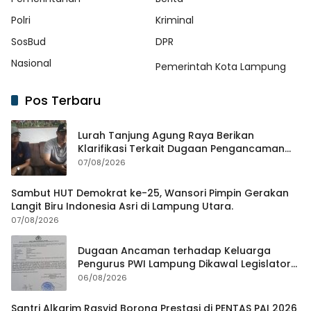
Polri
Kriminal
SosBud
DPR
Nasional
Pemerintah Kota Lampung
Pos Terbaru
Lurah Tanjung Agung Raya Berikan
Klarifikasi Terkait Dugaan Pengancaman
Antar Warga Yang Berujung Laporan ke
07/08/2026
Polisi
Sambut HUT Demokrat ke-25, Wansori Pimpin Gerakan
Langit Biru Indonesia Asri di Lampung Utara.
07/08/2026
Dugaan Ancaman terhadap Keluarga
Pengurus PWI Lampung Dikawal Legislator
dan Jurnalis
06/08/2026
Santri Alkarim Rasyid Borong Prestasi di PENTAS PAI 2026