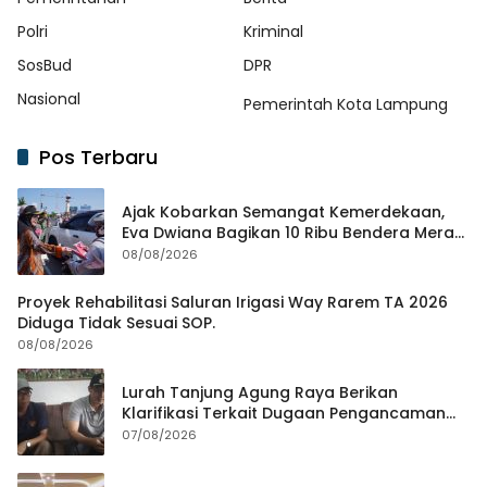
Polri
Kriminal
SosBud
DPR
Nasional
Pemerintah Kota Lampung
Pos Terbaru
Ajak Kobarkan Semangat Kemerdekaan,
Eva Dwiana Bagikan 10 Ribu Bendera Merah
Putih ke Warga
08/08/2026
Proyek Rehabilitasi Saluran Irigasi Way Rarem TA 2026
Diduga Tidak Sesuai SOP.
08/08/2026
Lurah Tanjung Agung Raya Berikan
Klarifikasi Terkait Dugaan Pengancaman
Antar Warga Yang Berujung Laporan ke
07/08/2026
Polisi