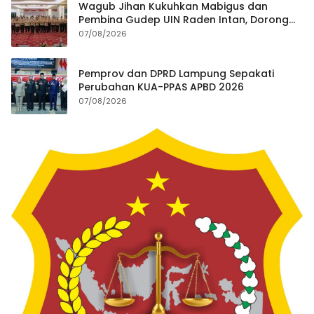
Wagub Jihan Kukuhkan Mabigus dan
Pembina Gudep UIN Raden Intan, Dorong
Penguatan Karakter Generasi Muda
07/08/2026
Pemprov dan DPRD Lampung Sepakati
Perubahan KUA-PPAS APBD 2026
07/08/2026