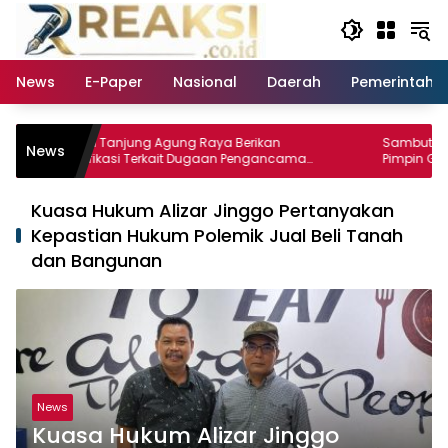
Langsung
ke
konten
News
E-Paper
Nasional
Daerah
Pemerintaha
Lurah Tanjung Agung Raya Berikan
Sambut HUT Demokr
News
Klarifikasi Terkait Dugaan Pengancaman
Pimpin Gerakan Lan
Antar Warga Yang Berujung Laporan ke
di Lampung Utara.
Polisi
Kuasa Hukum Alizar Jinggo Pertanyakan
Kepastian Hukum Polemik Jual Beli Tanah
dan Bangunan
News
Kuasa Hukum Alizar Jinggo