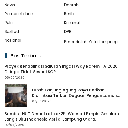
News
Daerah
Pemerintahan
Berita
Polri
Kriminal
SosBud
DPR
Nasional
Pemerintah Kota Lampung
Pos Terbaru
Proyek Rehabilitasi Saluran Irigasi Way Rarem TA 2026
Diduga Tidak Sesuai SOP.
08/08/2026
Lurah Tanjung Agung Raya Berikan
Klarifikasi Terkait Dugaan Pengancaman
Antar Warga Yang Berujung Laporan ke
07/08/2026
Polisi
Sambut HUT Demokrat ke-25, Wansori Pimpin Gerakan
Langit Biru Indonesia Asri di Lampung Utara.
07/08/2026